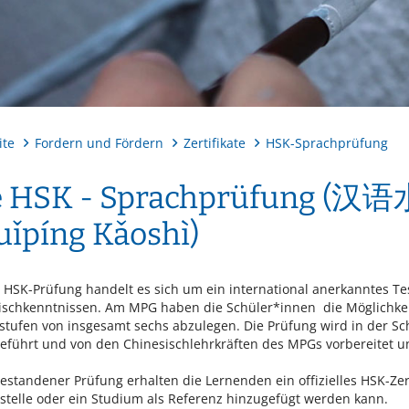
ite
Fordern und Fördern
Zertifikate
HSK-Sprachprüfung
e HSK - Sprachprüfung 
uǐpíng Kǎoshì)
r HSK-Prüfung handelt es sich um ein international anerkanntes T
ischkenntnissen. Am MPG haben die Schüler*innen die Möglichkeit
stufen von insgesamt sechs abzulegen. Die Prüfung wird in der Sc
eführt und von den Chinesischlehrkräften des MPGs vorbereitet un
standener Prüfung erhalten die Lernenden ein offizielles HSK-Zer
sstelle oder ein Studium als Referenz hinzugefügt werden kann.